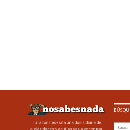
BÚSQU
Tu razón necesita una dosis diaria de
curiosidades y aquí las vas a encontrar.