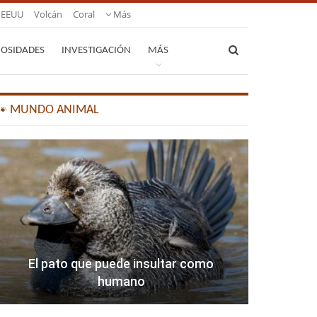
EEUU
Volcán
Coral
Más
IOSIDADES
INVESTIGACIÓN
MÁS
🐾 MUNDO ANIMAL
El pato que puede insultar como
humano