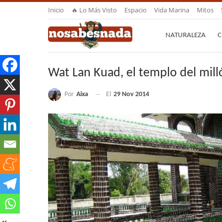
Inicio
🔥 Lo Más Visto
Espacio
Vida Marina
Mitos
NATURALEZA
C
Wat Lan Kuad, el templo del mill
Por
Aixa
El
29 Nov 2014