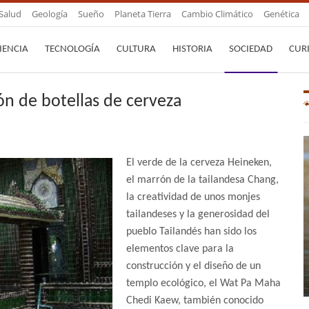
Salud
Geología
Sueño
Planeta Tierra
Cambio Climático
Genética
IENCIA
TECNOLOGÍA
CULTURA
HISTORIA
SOCIEDAD
CUR
ón de botellas de cerveza
El verde de la cerveza Heineken,
el marrón de la tailandesa Chang,
la creatividad de unos monjes
tailandeses y la generosidad del
pueblo Tailandés han sido los
elementos clave para la
construcción y el diseño de un
templo ecológico, el Wat Pa Maha
Chedi Kaew, también conocido