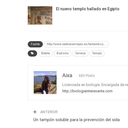
El nuevo templo hallado en Egipto
Fuente
http://www.cadenaserviajes.es/llamame-cu...
Botella
Budismo
Cerveza
Templo
Aixa
683 Posts
Licenciada en biología. Encargada de r
http://biologiainteresante.com
ANTERIOR
Un tampón soluble para la prevención del sida