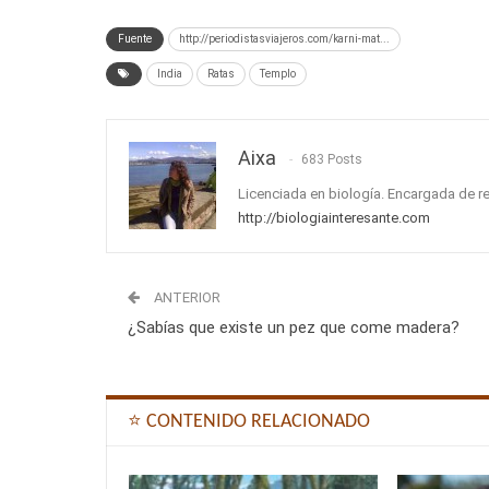
Fuente
http://periodistasviajeros.com/karni-mat...
India
Ratas
Templo
Aixa
683 Posts
Licenciada en biología. Encargada de r
http://biologiainteresante.com
ANTERIOR
¿Sabías que existe un pez que come madera?
⭐ CONTENIDO RELACIONADO