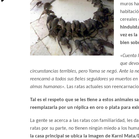
muros ha
habitació
cereales 
hinduist
vez es la
bien sobr
«
Cuenta 
que devol
circunstancias terribles, pero Yama se negó. Ante la n
reencarnó a todos sus fieles seguidores ya muertos en 
almas humanas».
Las ratas actuales son reencarnacion
Tal es el respeto que se les tiene a estos animales 
reemplazarla por un réplica en oro o plata para exi
La gente se acerca a las ratas con familiaridad, les da
ratas por su parte, no tienen ningún miedo a los huma
la casa principal se ubica la imagen de Karni Mata/D