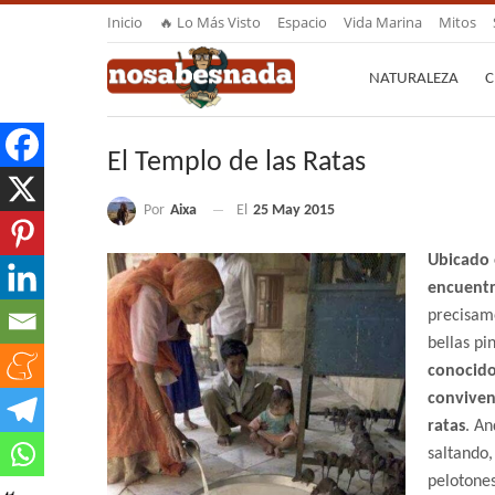
Inicio
🔥 Lo Más Visto
Espacio
Vida Marina
Mitos
NATURALEZA
C
El Templo de las Ratas
Por
Aixa
El
25 May 2015
Ubicado e
encuentr
precisame
bellas pi
conocido
conviven
ratas
. An
saltando
pelotones