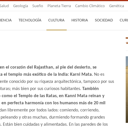
Salud
Geología
Sueño
Planeta Tierra
Cambio Climático
Genética
IENCIA
TECNOLOGÍA
CULTURA
HISTORIA
SOCIEDAD
CUR
n el corazón del Rajasthan, al pie del desierto, se
a el templo más exótico de la India: Karni Mata.
No es
nte conocido por su riqueza arquitectónica, tampoco por sus
nturas; más bien por sus curiosos habitantes.
También
 como el Templo de las Ratas, en Kanni Mata reinan y
 en perfecta harmonía con los humanos más de 20 mil
dan libremente por todos lados: comiendo, corriendo,
, peleando y otras muchas, durmiendo formando grandes
. Están bien cuidadas y alimentadas. En las paredes de los