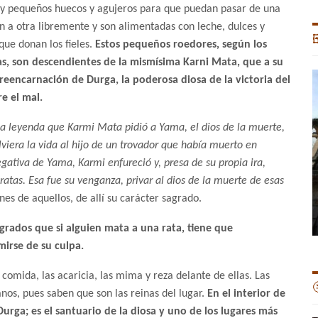
y pequeños huecos y agujeros para que puedan pasar de una
n a otra libremente y son alimentadas con leche, dulces y

que donan los fieles.
Estos pequeños roedores, según los
as, son descendientes de la mismísima Karni Mata, que a su
 reencarnación de Durga, la poderosa diosa de la victoria del
e el mal.
la leyenda que Karmi Mata pidió a Yama, el dios de la muerte,
viera la vida al hijo de un trovador que había muerto en
egativa de Yama, Karmi enfureció y, presa de su propia ira,
ratas. Esa fue su venganza, privar al dios de la muerte de esas
es de aquellos, de allí su carácter sagrado.
sagrados que si alguien mata a una rata, tiene que
mirse de su culpa.
 comida, las acaricia, las mima y reza delante de ellas. Las

nos, pues saben que son las reinas del lugar.
En el interior de
urga; es el santuario de la diosa y uno de los lugares más