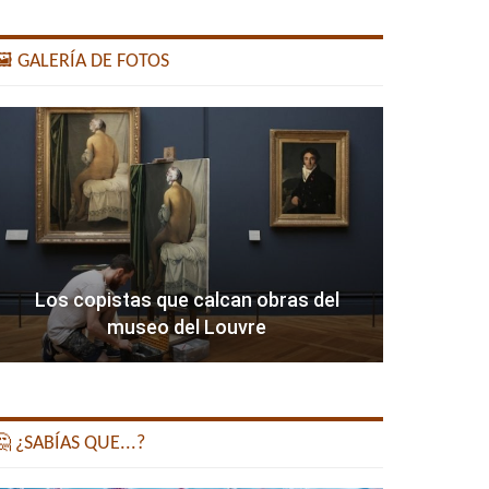
️ GALERÍA DE FOTOS
Los copistas que calcan obras del
museo del Louvre
 ¿SABÍAS QUE...?