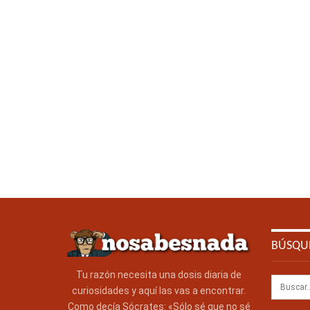
BÚSQU
Tu razón necesita una dosis diaria de
curiosidades y aquí las vas a encontrar.
Como decía Sócrates: «Sólo sé que no sé