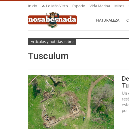
Inicio
🔥 Lo Más Visto
Espacio
Vida Marina
Mitos
NATURALEZA
C
Artículos y noticias sobre
Tusculum
De
Tu
Un 
res
est
por