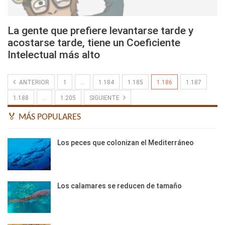
La gente que prefiere levantarse tarde y
acostarse tarde, tiene un Coeficiente
Intelectual más alto
ANTERIOR
1
…
1.184
1.185
1.186
1.187
1.188
…
1.205
SIGUIENTE
🏅 MÁS POPULARES
Los peces que colonizan el Mediterráneo
Los calamares se reducen de tamaño