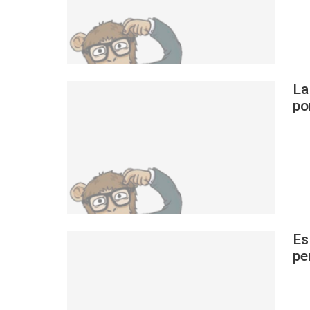
La
po
Es
pe