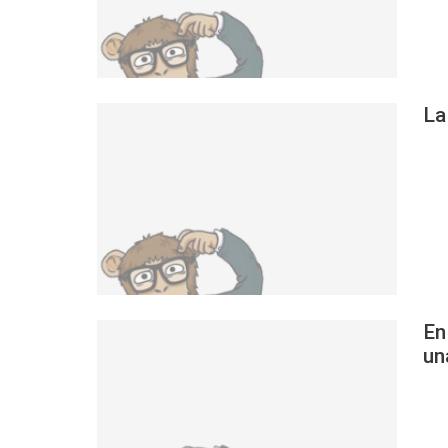
La
En
un