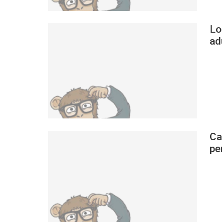
Lo
ad
Ca
pe