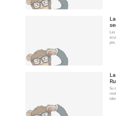
La
se
Las
acu
pie.
La
Ru
Su 
res
ide