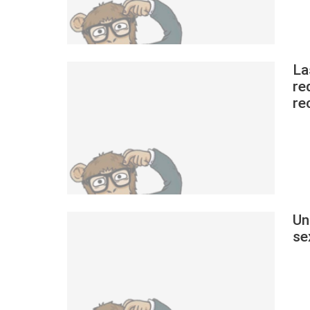
La
re
re
Un
se