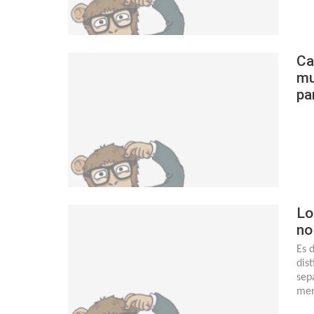
Ca
mu
pa
Lo
no
Es 
dis
sep
men