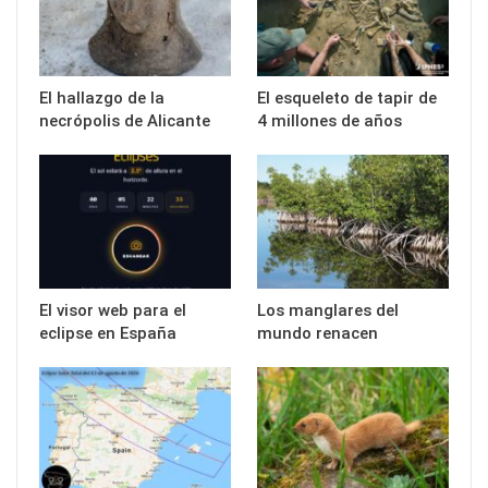
El hallazgo de la
El esqueleto de tapir de
necrópolis de Alicante
4 millones de años
El visor web para el
Los manglares del
eclipse en España
mundo renacen