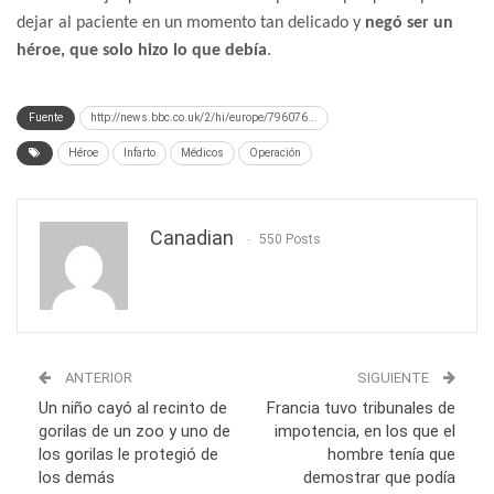
dejar al paciente en un momento tan delicado y
negó ser un
héroe, que solo hizo lo que debía
.
Fuente
http://news.bbc.co.uk/2/hi/europe/796076...
Héroe
Infarto
Médicos
Operación
Canadian
550 Posts
ANTERIOR
SIGUIENTE
Un niño cayó al recinto de
Francia tuvo tribunales de
gorilas de un zoo y uno de
impotencia, en los que el
los gorilas le protegió de
hombre tenía que
los demás
demostrar que podía