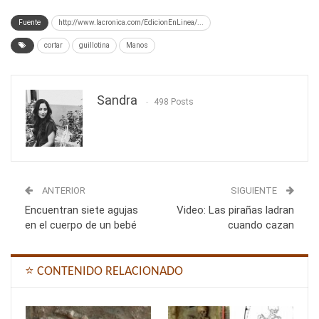
Fuente
http://www.lacronica.com/EdicionEnLinea/...
cortar
guillotina
Manos
Sandra
498 Posts
ANTERIOR
SIGUIENTE
Encuentran siete agujas
Video: Las pirañas ladran
en el cuerpo de un bebé
cuando cazan
⭐ CONTENIDO RELACIONADO