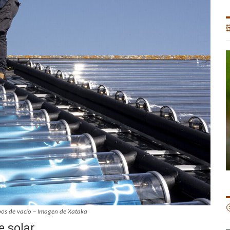


ubos de vacío – Imagen de Xataka
e solar