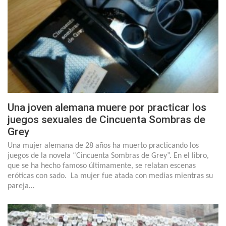
Una joven alemana muere por practicar los
juegos sexuales de Cincuenta Sombras de
Grey
Una mujer alemana de 28 años ha muerto practicando los
juegos de la novela “Cincuenta Sombras de Grey”. En el libro,
que se ha hecho famoso últimamente, se relatan escenas
eróticas con sado. La mujer fue atada con medias mientras su
pareja…