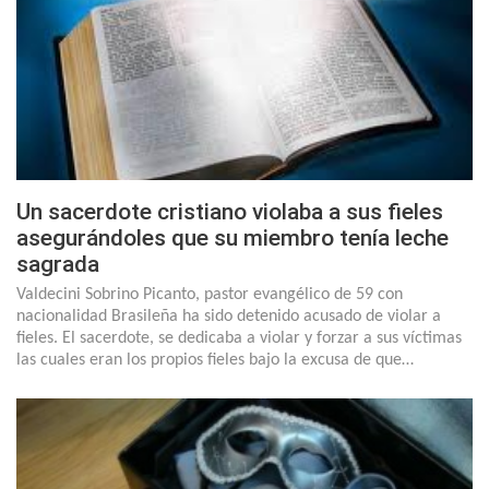
Un sacerdote cristiano violaba a sus fieles
asegurándoles que su miembro tenía leche
sagrada
Valdecini Sobrino Picanto, pastor evangélico de 59 con
nacionalidad Brasileña ha sido detenido acusado de violar a
fieles. El sacerdote, se dedicaba a violar y forzar a sus víctimas
las cuales eran los propios fieles bajo la excusa de que…