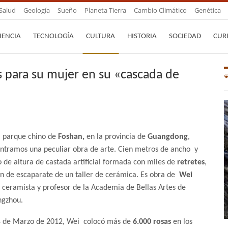
Salud
Geología
Sueño
Planeta Tierra
Cambio Climático
Genética
IENCIA
TECNOLOGÍA
CULTURA
HISTORIA
SOCIEDAD
CUR
s para su mujer en su «cascada de
l parque chino de
Foshan,
en la provincia de
Guangdong
,
ntramos una peculiar obra de arte. Cien metros de ancho y
o de altura de castada artificial formada con miles de
retretes
,
en de escaparate de un taller de cerámica. Es obra de
Wei
, ceramista y profesor de la Academia de Bellas Artes de
gzhou.
4 de Marzo de 2012, Wei colocó más de
6.000 rosas
en los