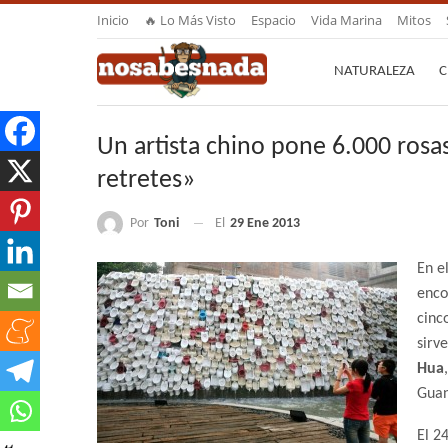
Inicio
🔥 Lo Más Visto
Espacio
Vida Marina
Mitos
NATURALEZA
C
Un artista chino pone 6.000 rosa
retretes»
Por
Toni
El
29 Ene 2013
En e
enco
cinc
sirv
Hua
Guan
El 2