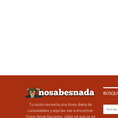
BÚSQU
Tu razón necesita una dosis diaria de
curiosidades y aquí las vas a encontrar.
Como decía Sócrates: «Sólo sé que no sé