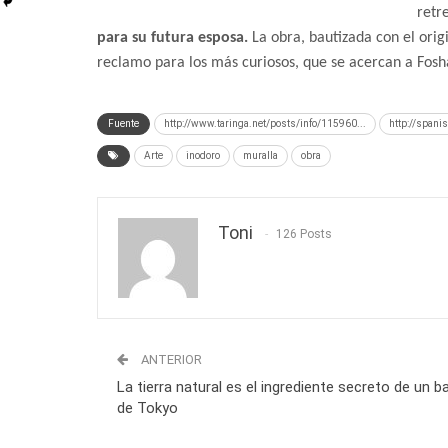
retr
para su futura esposa.
La obra, bautizada con el ori
reclamo para los más curiosos, que se acercan a Fosh
Fuente
http://www.taringa.net/posts/info/115960...
http://spani
Arte
inodoro
muralla
obra
Toni
126 Posts
ANTERIOR
La tierra natural es el ingrediente secreto de un b
de Tokyo