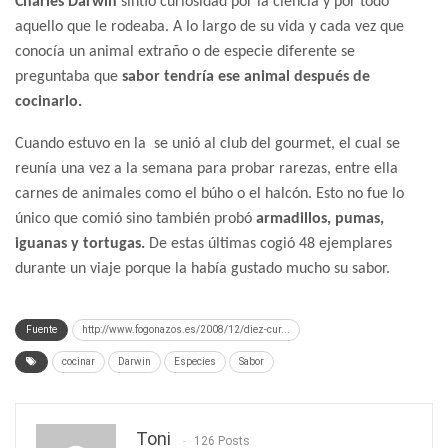
Charles Darwin
sintió curiosidad por la ciencia y por todo
aquello que le rodeaba. A lo largo de su vida y cada vez que
conocía un animal extraño o de especie diferente se
preguntaba que
sabor tendría ese animal después de
cocinarlo.
Cuando estuvo en la se unió al club del gourmet, el cual se
reunía una vez a la semana para probar rarezas, entre ella
carnes de animales como el búho o el halcón. Esto no fue lo
único que comió sino también probó
armadillos, pumas,
iguanas y tortugas.
De estas últimas cogió 48 ejemplares
durante un viaje porque la había gustado mucho su sabor.
Fuente
http://www.fogonazos.es/2008/12/diez-cur...
cocinar
Darwin
Especies
Sabor
Toni
126 Posts