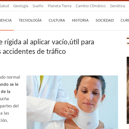
Salud
Geología
Sueño
Planeta Tierra
Cambio Climático
Genética
IENCIA
TECNOLOGÍA
CULTURA
HISTORIA
SOCIEDAD
CUR
ígida al aplicar vacío,útil para
s accidentes de tráfico
tado normal
ando se le
 de la
mucha
partes del
a las
ción,