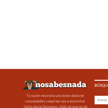
BÚSQU
Tu razón necesita una dosis diaria de
curiosidades y aquí las vas a encontrar.
Como decía Sócrates: «Sólo sé que no sé