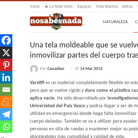
Inicio
🔥 Lo Más Visto
Espacio
Vida Marina
Mitos
NATURALEZA
C
Una tela moldeable que se vuelve r
inmovilizar partes del cuerpo tra
Por
Canadian
El
14 Mar 2013
Varstiff
es un material completamente flexible en es
pero que se vuelve rígido y
duro como el plástico cu
aplica vacío
. Ha sido desarrollado por
investigadores
Universidad del País Vasco
y podría llegar a ser de 
utilidad en emergencias donde haga falta inmovilizar 
cuerpo dañadas. También se va a utilizar para ayudar 
personas en silla de ruedas a mantener mejor su posi
otorgándoles más comodidad y calidad de vida.