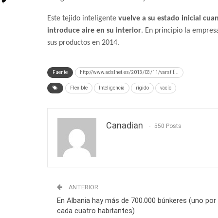
Este tejido inteligente
vuelve a su estado inicial cua
introduce aire en su interior
. En principio la empres
sus productos en 2014.
Fuente
http://www.adslnet.es/2013/03/11/varstif...
Flexible
Inteligencia
rígido
vacío
Canadian
550 Posts
ANTERIOR
En Albania hay más de 700.000 búnkeres (uno por
cada cuatro habitantes)