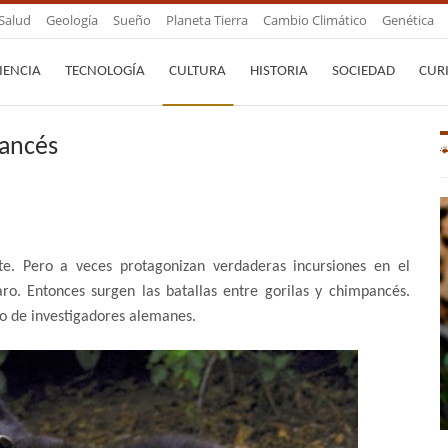
Salud
Geología
Sueño
Planeta Tierra
Cambio Climático
Genética
IENCIA
TECNOLOGÍA
CULTURA
HISTORIA
SOCIEDAD
CUR
pancés
te. Pero a veces protagonizan verdaderas incursiones en el
aro. Entonces surgen las batallas entre gorilas y chimpancés.
po de investigadores alemanes.