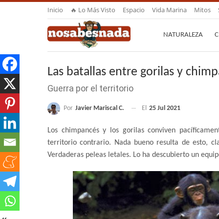
Inicio
🔥 Lo Más Visto
Espacio
Vida Marina
Mitos
NATURALEZA
C
Las batallas entre gorilas y chim
Guerra por el territorio
Por
Javier Mariscal C.
El
25 Jul 2021
Los chimpancés y los gorilas conviven pacíficamen
territorio contrario. Nada bueno resulta de esto, cl
Verdaderas peleas letales. Lo ha descubierto un equi