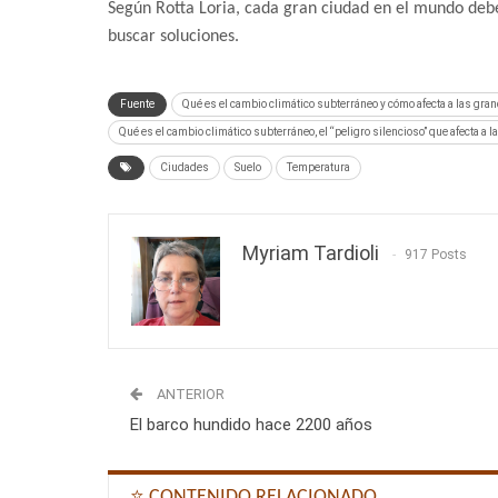
Según Rotta Loria, cada gran ciudad en el mundo deber
buscar soluciones.
Fuente
Qué es el cambio climático subterráneo y cómo afecta a las gr
Qué es el cambio climático subterráneo, el “peligro silencioso” que afecta a
Ciudades
Suelo
Temperatura
Myriam Tardioli
917 Posts
ANTERIOR
El barco hundido hace 2200 años
⭐ CONTENIDO RELACIONADO