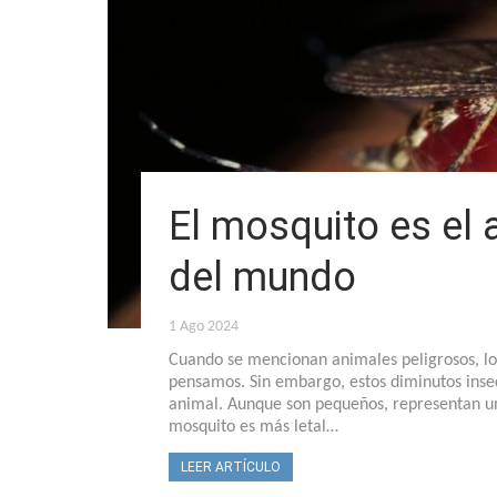
El mosquito es el
del mundo
1 Ago 2024
Cuando se mencionan animales peligrosos, los
pensamos. Sin embargo, estos diminutos ins
animal. Aunque son pequeños, representan un
mosquito es más letal…
LEER ARTÍCULO