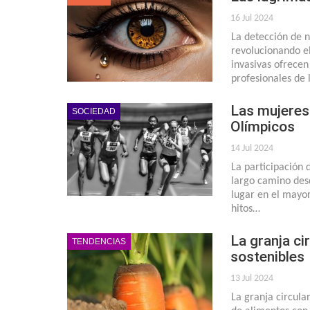
16 Jul 2024
La detección de n
revolucionando e
invasivas ofrecen
profesionales de 
Las mujeres 
SOCIEDAD
Olímpicos
14 Jul 2024
La participación 
largo camino desd
lugar en el mayo
hitos…
La granja ci
TENDENCIAS
sostenibles
13 Jul 2024
La granja circula