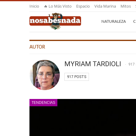
Inicio
🔥 Lo Más Visto
Espacio
Vida Marina
Mitos
NATURALEZA
C
AUTOR
MYRIAM TARDIOLI
917
917 POSTS
TENDENCIAS