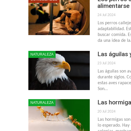
alimentarse
24 Jul 2024
Los perros calle
adaptabilidad. Es
buscar comida. E
da una idea de l
Las águilas 
NATURALEZA
23 Jul 2024
Las águilas son 
durante siglos. C
estas aves rapaces
Son…
Las hormiga
NATURALEZA
20 Jul 2024
Las hormigas son
lo esperado. Hay