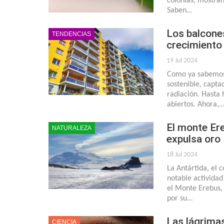
colonias, mostran
Saben…
Los balcone
TENDENCIAS
crecimiento
19 Jul 2024
Como ya sabemos, 
sostenible, capta
radiación. Hasta 
abiertos. Ahora,
El monte Ere
NATURALEZA
expulsa oro
18 Jul 2024
La Antártida, el 
notable actividad
el Monte Erebus, 
por su…
Las lágrimas 
CIENCIA