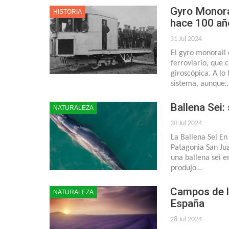
Gyro Monorai
HISTORIA
hace 100 añ
31 Jul 2024
El gyro monorail
ferroviario, que 
giroscópica. A lo
sistema, aunque
Ballena Sei:
NATURALEZA
30 Jul 2024
La Ballena Sei En
Patagonia San Ju
una ballena sei e
produjo…
Campos de la
NATURALEZA
España
28 Jul 2024