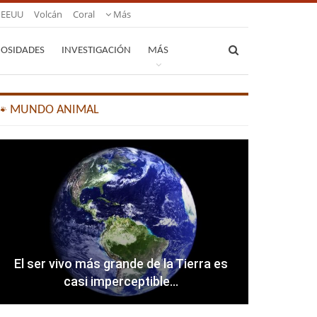
EEUU
Volcán
Coral
Más
IOSIDADES
INVESTIGACIÓN
MÁS
🐾 MUNDO ANIMAL
El ser vivo más grande de la Tierra es
casi imperceptible…