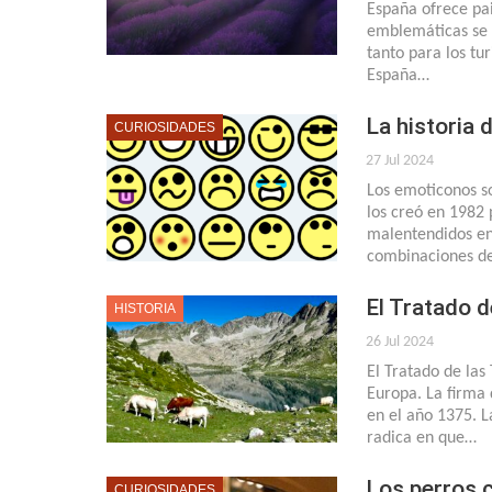
España ofrece pai
emblemáticas se 
tanto para los tu
España…
La historia
CURIOSIDADES
27 Jul 2024
Los emoticonos s
los creó en 1982 
malentendidos en 
combinaciones d
El Tratado d
HISTORIA
26 Jul 2024
El Tratado de las
Europa. La firma
en el año 1375. 
radica en que…
Los perros c
CURIOSIDADES