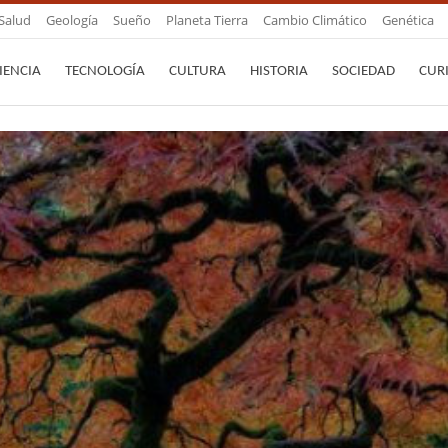
Salud
Geología
Sueño
Planeta Tierra
Cambio Climático
Genética
IENCIA
TECNOLOGÍA
CULTURA
HISTORIA
SOCIEDAD
CUR