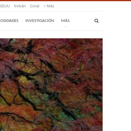
EEUU
Volcán
Coral
Más
IOSIDADES
INVESTIGACIÓN
MÁS