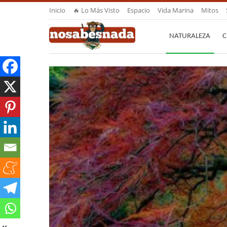
Inicio
🔥 Lo Más Visto
Espacio
Vida Marina
Mitos
NATURALEZA
C