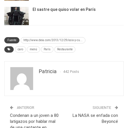
El sastre que quiso volar en París
Fuente
http://www.deia.com/2013/12/29/ocio-y-cu...
caro
menú
París
Restaurante
Patricia
442 Posts
ANTERIOR
SIGUIENTE
Condenan a un joven a 80
La NASA se enfada con
latigazos por hablar mal
Beyoncé
de una cantante en