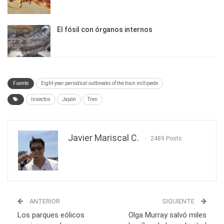
El fósil con órganos internos
Fuente
Eight-year periodical outbreaks of the train millipede
Insectos
Japón
Tren
Javier Mariscal C.
2489 Posts
ANTERIOR
SIGUIENTE
Los parques eólicos
Olga Murray salvó miles