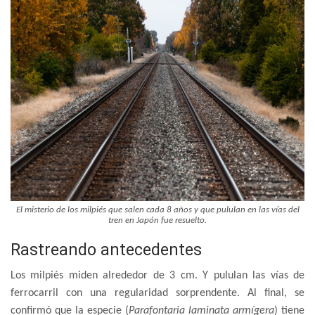
El misterio de los milpiés que salen cada 8 años y que pululan en las vías del
tren en Japón fue resuelto.
Rastreando antecedentes
Los milpiés miden alrededor de 3 cm. Y pululan las vías de
ferrocarril con una regularidad sorprendente. Al final, se
confirmó que la especie (
Parafontaria laminata armígera
) tiene