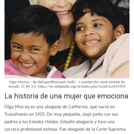
Olga Murray – By Refugeoftheroads (talk) – I created this work entirely by
myself., CC BY 3.0, https://en.wikipedia.org/w/index.php?curid=22495992
La historia de una mujer que emociona
Olga Murray es una abogada de California, que nació en
Transilvania en 1925. De muy pequeña, viajó junto con sus
padres a los Estados Unidos. Estudió abogacía y tuvo una
carrera profesional exitosa. Fue abogada de la Corte Suprema