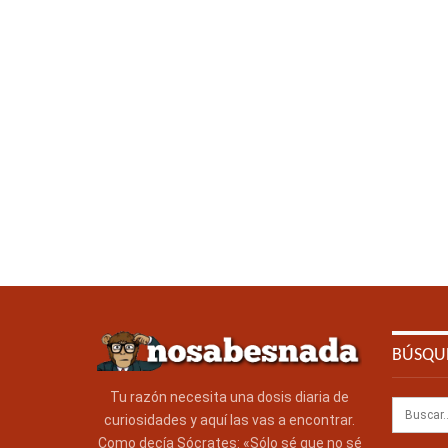
BÚSQU
Tu razón necesita una dosis diaria de
curiosidades y aquí las vas a encontrar.
Como decía Sócrates: «Sólo sé que no sé