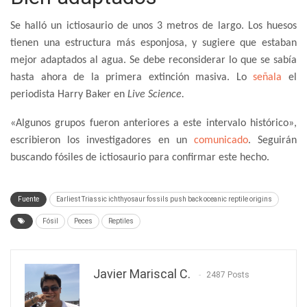
Se halló un ictiosaurio de unos 3 metros de largo. Los huesos
tienen una estructura más esponjosa, y sugiere que estaban
mejor adaptados al agua. Se debe reconsiderar lo que se sabía
hasta ahora de la primera extinción masiva. Lo
señala
el
periodista Harry Baker en
Live Science.
«Algunos grupos fueron anteriores a este intervalo histórico»,
escribieron los investigadores en un
comunicado
. Seguirán
buscando fósiles de ictiosaurio para confirmar este hecho.
Fuente
Earliest Triassic ichthyosaur fossils push back oceanic reptile origins
Fósil
Peces
Reptiles
Javier Mariscal C.
2487 Posts