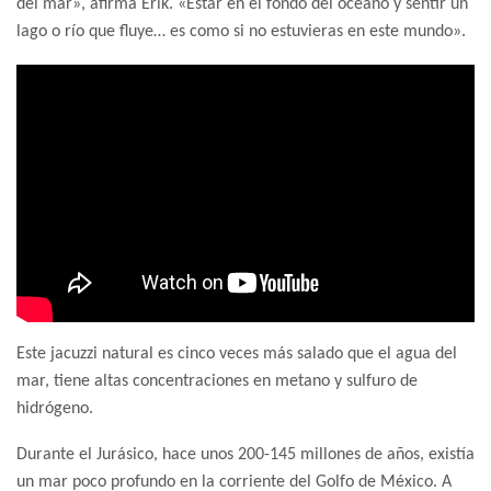
del mar», afirma Erik. «Estar en el fondo del océano y sentir un
lago o río que fluye… es como si no estuvieras en este mundo».
Este jacuzzi natural es cinco veces más salado que el agua del
mar, tiene altas concentraciones en metano y sulfuro de
hidrógeno.
Durante el Jurásico, hace unos 200-145 millones de años, existía
un mar poco profundo en la corriente del Golfo de México. A