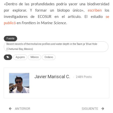
«Dentro de las profundidades podría yacer una biodiversidad
por explorar. Y formar un biotopo único»,
escriben
los
investigadores de ECOSUR en el artículo. El estudio
se
publicó
en
Frontiers in Marine Science
.
Fuente
Recent records of thermohaline profiles and water depth in the Taam ja’ Blue Hole
(Chetumal Bay, Mexico)
Agujero
México
Océano
Javier Mariscal C.
2489 Posts
ANTERIOR
SIGUIENTE