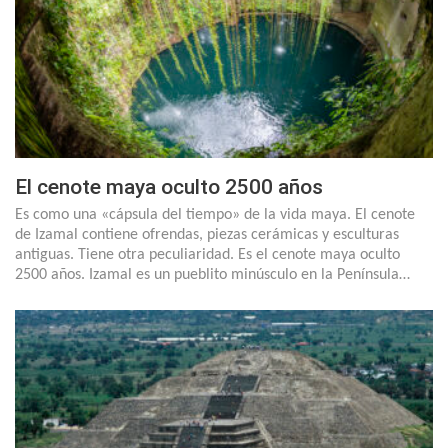
El cenote maya oculto 2500 años
Es como una «cápsula del tiempo» de la vida maya. El cenote
de Izamal contiene ofrendas, piezas cerámicas y esculturas
antiguas. Tiene otra peculiaridad. Es el cenote maya oculto
2500 años. Izamal es un pueblito minúsculo en la Península…