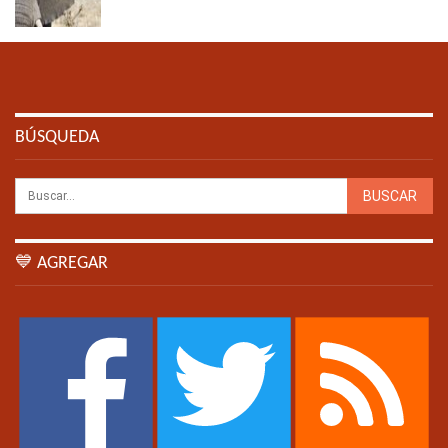
BÚSQUEDA
💙 AGREGAR