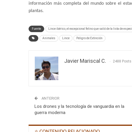
información más completa del mundo sobre el estad
plantas.
Fuente
Lince ibérico, el excepcional felino que salió de la lista de esp
Animales
Lince
Peligro de Extinción
Javier Mariscal C.
2488 Posts
ANTERIOR
Los drones y la tecnología de vanguardia en la
guerra moderna
⭐ CONTENIDO RELACIONADO