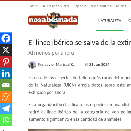
Inicio
🔥 Lo Más Visto
Espacio
Vida Marina
Mitos
NATURALEZA
C
El lince ibérico se salva de la ext
Al menos por ahora
Por
Javier Mariscal C.
El
21 Jun 2024
Es una de las especies de felinos más raras del mun
de la Naturaleza (UICN) arroja datos sobre este a
extinción por ahora.
Esta organización clasifica a las especies en una «li
retiró al lince ibérico de la categoría de «en peli
aumento significativo en la cantidad de animales.