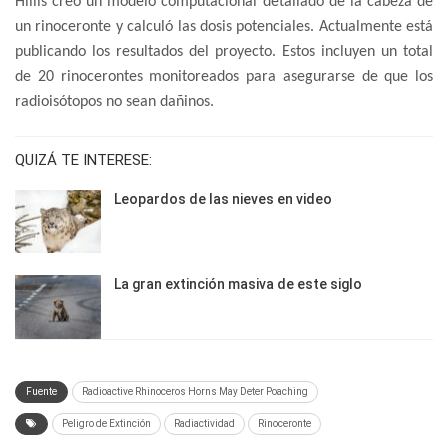
Hillis creó un modelo computacional detallado de la cabeza de
un rinoceronte y calculó las dosis potenciales. Actualmente está
publicando los resultados del proyecto. Estos incluyen un total
de 20 rinocerontes monitoreados para asegurarse de que los
radioisótopos no sean dañinos.
QUIZÁ TE INTERESE:
Leopardos de las nieves en video
La gran extinción masiva de este siglo
Fuente
Radioactive Rhinoceros Horns May Deter Poaching
Peligro de Extinción
Radiactividad
Rinoceronte