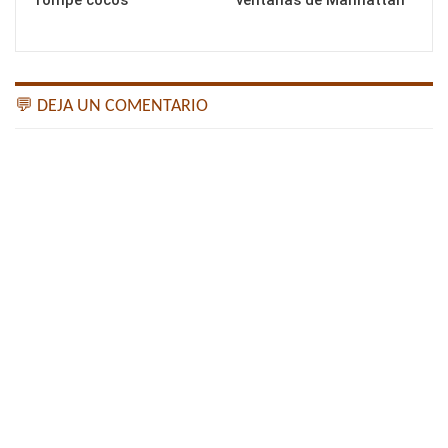
rompe cocos
ventanas de Manhattan
💬 DEJA UN COMENTARIO