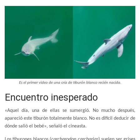
Es el primer video de una cría de tiburón blanco recién nacida.
Encuentro inesperado
«Aquel día, una de ellas se sumergió. No mucho después,
apareció este tiburón totalmente blanco. No es difícil deducir de
dónde salió el bebé», señaló el cineasta.
Los tiburones blancos (
carcharodon carcharias
) suelen ser grises