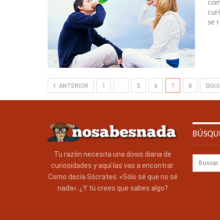
com
cur
se 
ANTERIOR
1
…
5
6
7
8
SIGU
BÚSQU
Tu razón necesita una dosis diaria de
curiosidades y aquí las vas a encontrar.
Como decía Sócrates: «Sólo sé que no sé
nada». ¿Y tú crees que sabes algo?