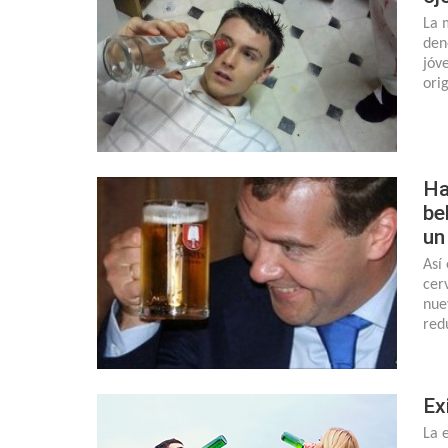
La 
den
jóv
ori
Ha
be
un
Así
cer
nue
red
Ex
La 