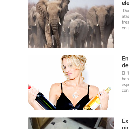
el
Dum
ata
tre
en 
En
de
El 
beb
esp
con
Ex
oj