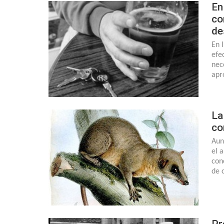
En
co
de
En 
efec
nec
apr
La
co
Aun
el 
con
de 
Pr