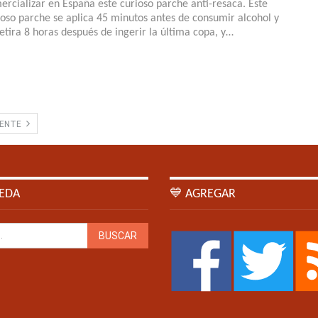
ercializar en España este curioso parche anti-resaca. Este
ioso parche se aplica 45 minutos antes de consumir alcohol y
retira 8 horas después de ingerir la última copa, y…
IENTE
EDA
💙 AGREGAR