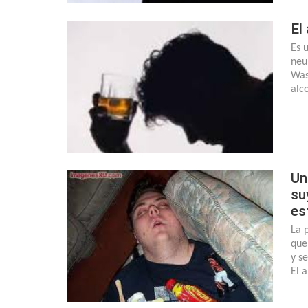
El
Es 
neu
Was
alc
Un
su
es
La 
que
y s
El 