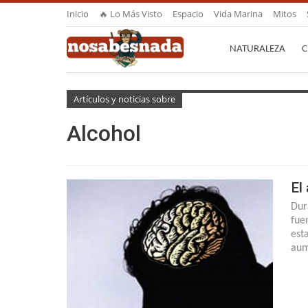
Inicio
🔥 Lo Más Visto
Espacio
Vida Marina
Mitos
NATURALEZA
C
Artículos y noticias sobre
Alcohol
El
Dur
fue
est
aum