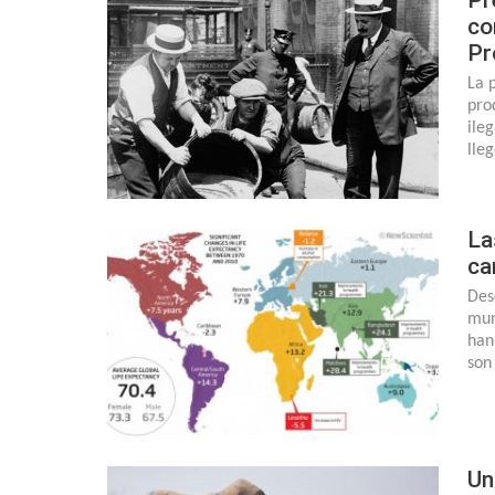
co
Pr
La 
pro
ile
lle
La
ca
Des
mun
han
son
Un