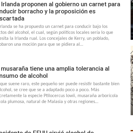
 Irlanda proponen al gobierno un carnet para
nducir borracho y la proposición es
scartada
Irlanda se ha propuesto un carnet para conducir bajo los
tos del alcohol, el cual, según políticos locales sería lo que
esita la Irlanda rual. Los concejales de Kerry, un poblado,
obaron una moción para que se pidiera al…
 musaraña tiene una amplia tolerancia al
nsumo de alcohol
que suene raro, este pequeño ser puede resistir bastante bien
alcohol, se cree que se a adaptado poco a poco. Más
cretamente la especie Ptilocercus lowii, musaraña arborícola
cola plumosa, natural de Malasia y otras regiones…
esidente de EEUU sirvió alcohol de