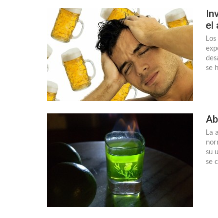
In
el
Los
exp
des
se 
Ab
La 
nor
su 
se 