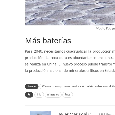
Mucho litio se
Más baterías
Para 2040, necesitamos cuadruplicar la producción mun
producción. La roca dura es abundante; se encuentra 
se realiza en China. El nuevo proceso puede transform
la producción nacional de minerales críticos en Estad
Fuente
Cómo un nuevo proceso de extracción podría desbloquear el lit
litio
minerales
Roca
Javier Mariscal C.
2488 Posts