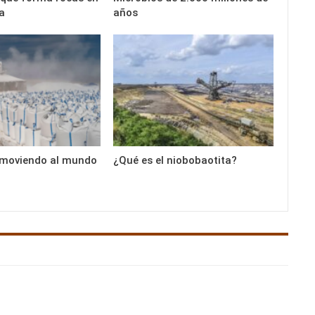
a
años
tá moviendo al mundo
¿Qué es el niobobaotita?