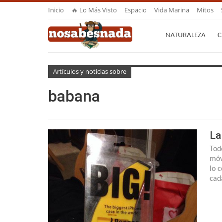
Inicio
🔥 Lo Más Visto
Espacio
Vida Marina
Mitos
NATURALEZA
C
Artículos y noticias sobre
babana
La
Tod
móv
lo 
cad