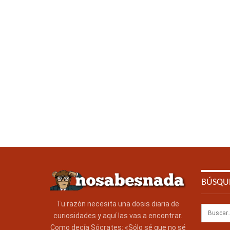
BÚSQU
Tu razón necesita una dosis diaria de
curiosidades y aquí las vas a encontrar.
Como decía Sócrates: «Sólo sé que no sé