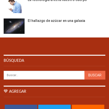
El hallazgo de azúcar en una galaxia
BÚSQUEDA
💙 AGREGAR