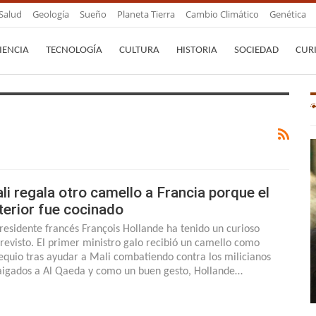
Salud
Geología
Sueño
Planeta Tierra
Cambio Climático
Genética
IENCIA
TECNOLOGÍA
CULTURA
HISTORIA
SOCIEDAD
CUR
li regala otro camello a Francia porque el
terior fue cocinado
presidente francés François Hollande ha tenido un curioso
revisto. El primer ministro galo recibió un camello como
equio tras ayudar a Mali combatiendo contra los milicianos
aigados a Al Qaeda y como un buen gesto, Hollande…