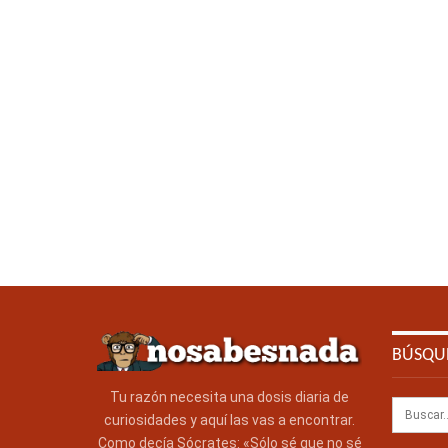
BÚSQU
Tu razón necesita una dosis diaria de
curiosidades y aquí las vas a encontrar.
Como decía Sócrates: «Sólo sé que no sé