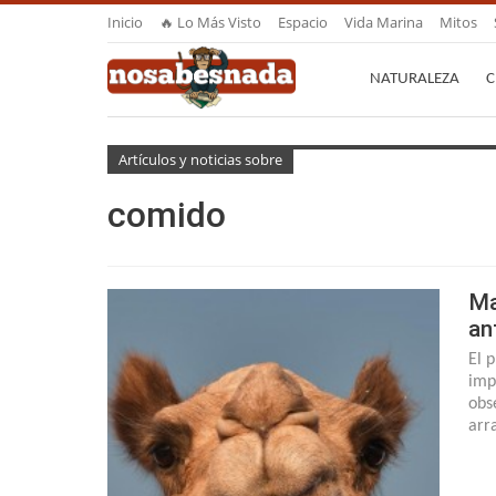
Inicio
🔥 Lo Más Visto
Espacio
Vida Marina
Mitos
NATURALEZA
C
Artículos y noticias sobre
comido
Ma
an
El 
imp
obs
arr