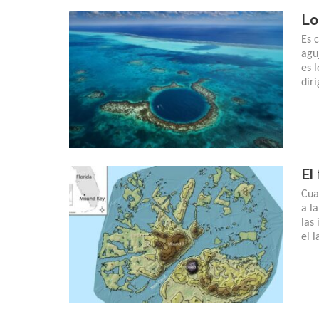
Lo
Es 
agu
es 
dir
El
Cua
a l
las
el 