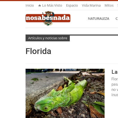
Inicio
🔥 Lo Más Visto
Espacio
Vida Marina
Mitos
NATURALEZA
C
Artículos y noticias sobre
Florida
La
Flor
pas
no 
inu