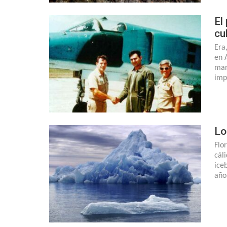
El
cu
Era
en 
mar
imp
Lo
Flor
cál
ice
año