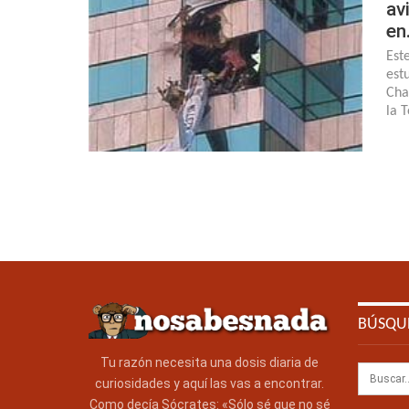
av
en
Est
est
Cha
la 
BÚSQU
Tu razón necesita una dosis diaria de
curiosidades y aquí las vas a encontrar.
Como decía Sócrates: «Sólo sé que no sé