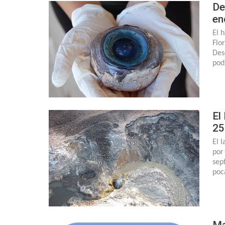
De
en
El 
Flo
Des
pod
El
25
El 
por
sep
poc
Ma