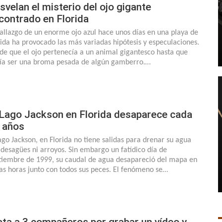
svelan el misterio del ojo gigante
contrado en Florida
hallazgo de un enorme ojo azul hace unos días en una playa de
rida ha provocado las más variadas hipótesis y especulaciones.
de que el ojo pertenecía a un animal gigantesco hasta que
ía ser una broma pesada de algún gamberro.…
 Lago Jackson en Florida desaparece cada
 años
lago Jackson, en Florida no tiene salidas para drenar su agua
 desagües ni arroyos. Sin embargo un fatídico día de
tiembre de 1999, su caudal de agua desapareció del mapa en
as horas junto con todos sus peces. El fenómeno se…
ta a 3 compañeros por grabar un vídeo y