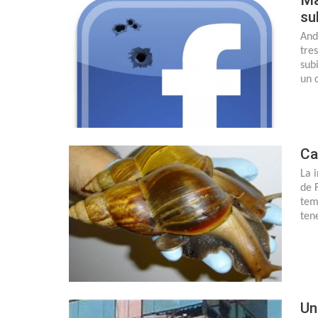
su
And
tre
sub
un 
Ca
La 
de 
tem
ten
Un