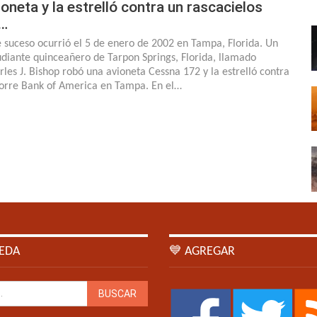
ioneta y la estrelló contra un rascacielos
…
e suceso ocurrió el 5 de enero de 2002 en Tampa, Florida. Un
udiante quinceañero de Tarpon Springs, Florida, llamado
rles J. Bishop robó una avioneta Cessna 172 y la estrelló contra
Torre Bank of America en Tampa. En el…
EDA
💙 AGREGAR