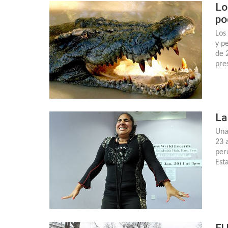
Lo
po
Los
y p
de 
pre
La
Una
23 
per
Est
El