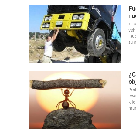
Fu
nu
¿Ha
veh
"su
su 
¿C
ob
Pro
lev
kil
mun