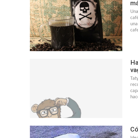
má
Una
caf
una
caf
Ha
va
Tat
rec
cap
hac
Có
Ide