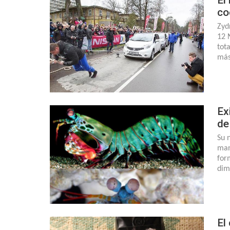
co
Zyd
12 
tot
más
Ex
de
Su 
man
for
dim
El