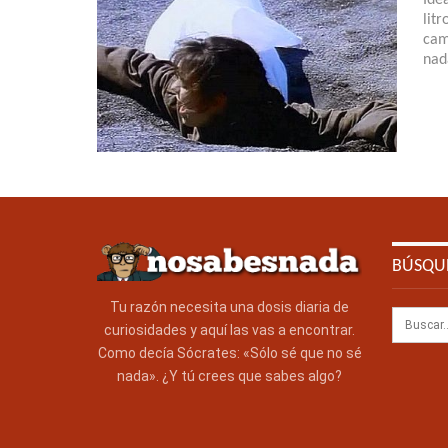
lit
cam
nad
BÚSQU
Tu razón necesita una dosis diaria de
curiosidades y aquí las vas a encontrar.
Como decía Sócrates: «Sólo sé que no sé
nada». ¿Y tú crees que sabes algo?