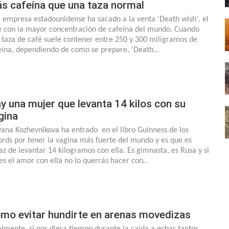
s cafeína que una taza normal
 empresa estadounidense ha sacado a la venta 'Death wish', el
é con la mayor concentración de cafeína del mundo. Cuando
 taza de café suele contener entre 250 y 300 miligramos de
eína, dependiendo de como se prepare, 'Death…
y una mujer que levanta 14 kilos con su
gina
yana Kozhevnikova ha entrado en el libro Guinness de los
ords por tener la vagina más fuerte del mundo y es que es
az de levantar 14 kilogramos con ella. Es gimnasta, es Rusa y si
es el amor con ella no lo querrás hacer con…
mo evitar hundirte en arenas movedizas
almente, si nos diera tiempo durante la caída a echar tantos