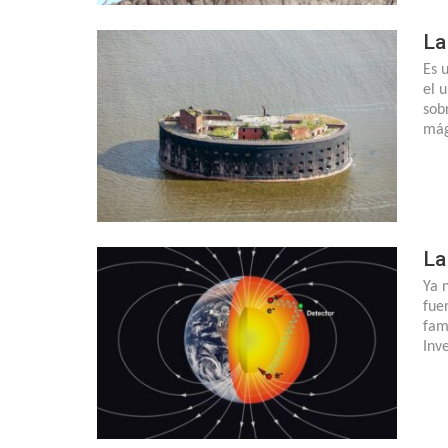
La
Es 
el 
sob
mág
La
Ya 
fue
fam
Inv