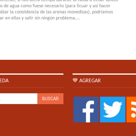
ros de agua como fuese necesario (para licuar y así hacer
biar la consistencia de las arenas movedizas), podríamos
ar en ellas y salir sin ningún problema.…
EDA
💙 AGREGAR