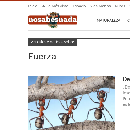
Inicio
🔥 Lo Más Visto
Espacio
Vida Marina
Mitos
NATURALEZA
C
Artículos y noticias sobre
Fuerza
De
¿De
inse
Per
es 