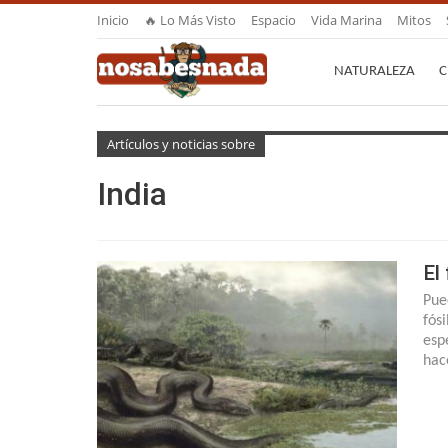
Inicio
🔥 Lo Más Visto
Espacio
Vida Marina
Mitos
NATURALEZA
C
Artículos y noticias sobre
India
El
Pue
fós
esp
hac