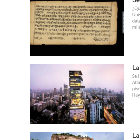
¿Qu
Uni
dat
mil
La
Se 
Atl
pis
Hay
La