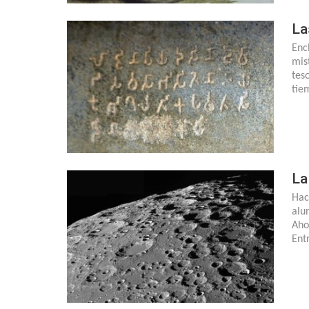
La
Enc
mis
tes
tie
La
Hac
alun
Aho
Ent