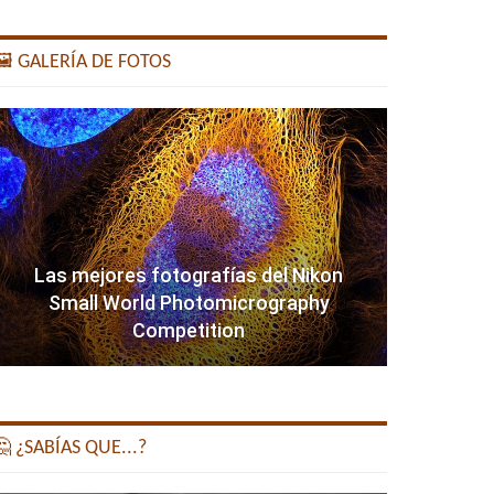
️ GALERÍA DE FOTOS
Las mejores fotografías del Nikon
Small World Photomicrography
Competition
 ¿SABÍAS QUE...?