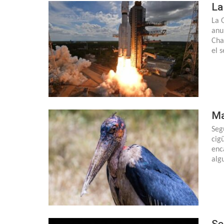
La
La 
anu
Cha
el 
Ma
Seg
cig
enc
alg
Se