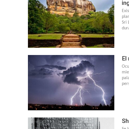
in
Exi
pla
Sri
dur
El
Ocu
mie
pal
per
Sh
Se 