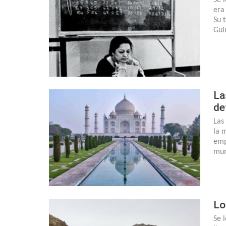
era
Su 
Gui
La
de
Las
la 
emp
mun
Lo
Se 