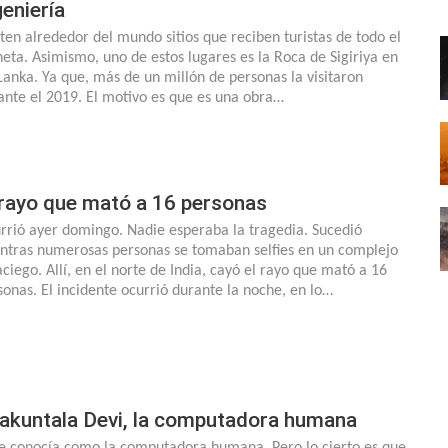
geniería
sten alrededor del mundo sitios que reciben turistas de todo el
neta. Asimismo, uno de estos lugares es la Roca de Sigiriya en
 Lanka. Ya que, más de un millón de personas la visitaron
ante el 2019. El motivo es que es una obra…
 rayo que mató a 16 personas
rrió ayer domingo. Nadie esperaba la tragedia. Sucedió
ntras numerosas personas se tomaban selfies en un complejo
aciego. Allí, en el norte de India, cayó el rayo que mató a 16
sonas. El incidente ocurrió durante la noche, en lo…
akuntala Devi, la computadora humana
le conocía como la computadora humana. Pero lo cierto es que