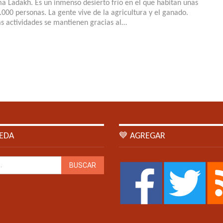
ma Ladakh. Es un inmenso desierto frío en el que habitan unas
.000 personas. La gente vive de la agricultura y el ganado.
as actividades se mantienen gracias al…
EDA
💙 AGREGAR