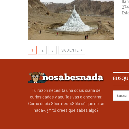
lla
274
Est
1
2
3
SIGUIENTE
BÚSQU
Tu razón necesita una dosis diaria de
curiosidades y aquí las vas a encontrar.
Como decía Sócrates: «Sólo sé que no sé
nada». ¿Y tú crees que sabes algo?