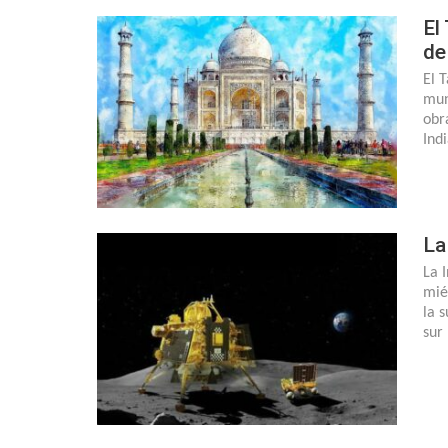
El
de
El 
mun
obr
Ind
La
La I
mié
la s
sur