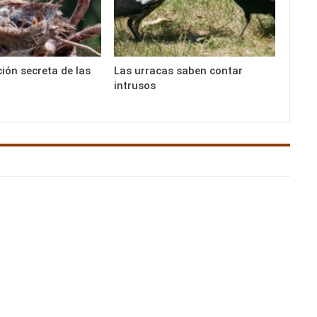
ción secreta de las
Las urracas saben contar
intrusos