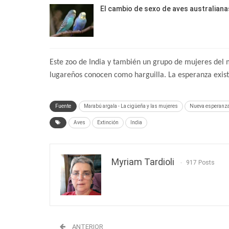
El cambio de sexo de aves australiana
Este zoo de India y también un grupo de mujeres del 
lugareños conocen como harguilla. La esperanza exist
Fuente
Marabú argala - La cigüeña y las mujeres
Nueva esperanza e
Aves
Extinción
India
Myriam Tardioli
917 Posts
ANTERIOR