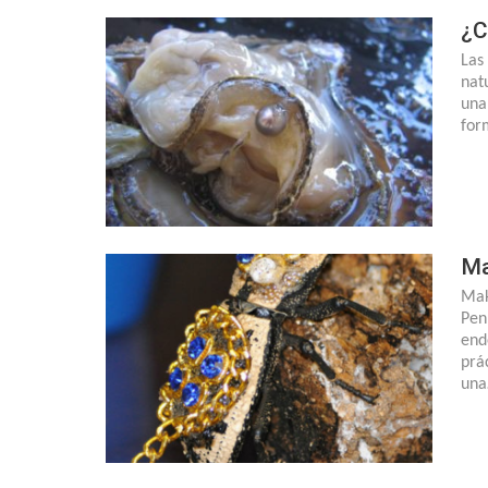
¿C
Las
nat
una
for
Ma
Mak
Pen
end
prá
un