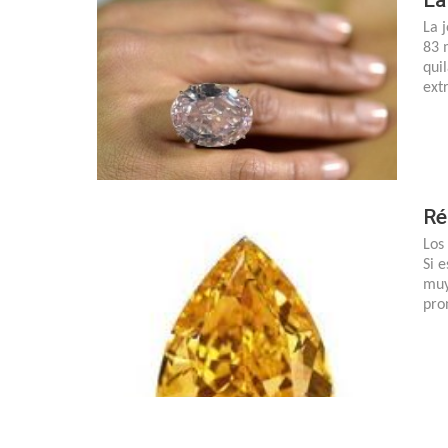
La 
83 
qui
ext
Ré
Los
Si 
muy
pro