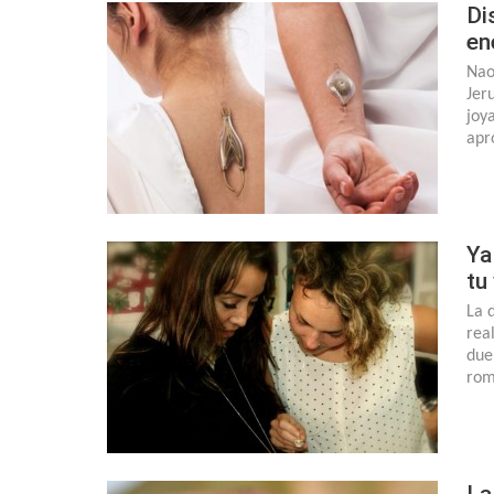
Di
en
Nao
Jer
joy
apr
Ya
tu
La 
rea
due
rom
La