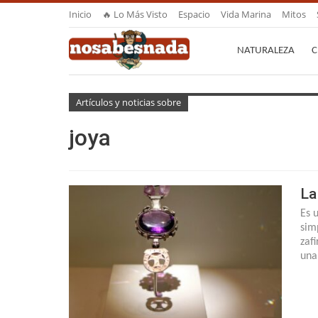
Inicio
🔥 Lo Más Visto
Espacio
Vida Marina
Mitos
NATURALEZA
C
Artículos y noticias sobre
joya
La
Es 
sim
zaf
una