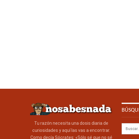
BÚSQU
Tu razón necesita una dosis diaria de
curiosidades y aquí las vas a encontrar.
Como decía Sócrates: «Sólo sé que no sé