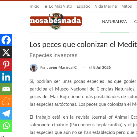
Inicio
🔥 Lo Más Visto
Espacio
Vida Marina
Mitos
NATURALEZA
C
Los peces que colonizan el Medi
Especies invasoras
Por
Javier Mariscal C.
El
8 Jul 2026
Sí, podrían ser unas pocas especies las que gobie
participa el Museo Nacional de Ciencias Naturales
peces del Mar Rojo tienen más posibilidades de colo
las especies autóctonas. Los peces que colonizan el M
El trabajo está en la revista Journal of Animal Eco
salmonete cinabrio (Parupeneus heptacantha) y el j
las especies que aún no se han establecido pero que 