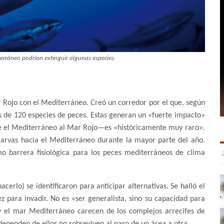
erráneo podrían extinguir algunas especies.
 Rojo con el Mediterráneo. Creó un corredor por el que, según
s de 120 especies de peces. Estas generan un «fuerte impacto»
sde el Mediterráneo al Mar Rojo—es «históricamente muy raro».
larvas hacia el Mediterráneo durante la mayor parte del año.
o barrera fisiológica para los peces mediterráneos de clima
cerlo) se identificaron para anticipar alternativas. Se halló el
z para invadir. No es «ser generalista, sino su capacidad para
z y el mar Mediterráneo carecen de los complejos arrecifes de