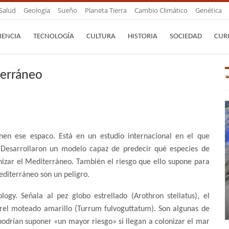
Salud
Geología
Sueño
Planeta Tierra
Cambio Climático
Genética
IENCIA
TECNOLOGÍA
CULTURA
HISTORIA
SOCIEDAD
CUR
terráneo
rnen ese espaco. Está en un estudio internacional en el que
. Desarrollaron un modelo capaz de predecir qué especies de
nizar el Mediterráneo. También el riesgo que ello supone para
editerráneo son un peligro.
logy. Señala al pez globo estrellado (Arothron stellatus), el
urel moteado amarillo (Turrum fulvoguttatum). Son algunas de
podrían suponer «un mayor riesgo» si llegan a colonizar el mar