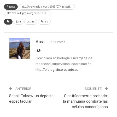
Fuente
http://cienciaaldia.com/2013/07/las-perl...
http://es.wikipedia.org/wiki/Perla...
joya
ostras
Perlas
Aixa
683 Posts
Licenciada en biología. Encargada de
redacción, supervisión, coordinación.
http://biologiainteresante.com
ANTERIOR
SIGUIENTE
Sepak Takraw, un deporte
Científicamente probado:
espectacular
la marihuana combate las
células cancerígenas