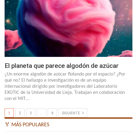
El planeta que parece algodón de azúcar
¿Un enorme algodón de azúcar flotando por el espacio? ¿Por
qué no? El hallazgo e investigación es de un equipo
internacional dirigido por investigadores del Laboratorio
EXOTIC de la Universidad de Lieja. Trabajan en colaboración
con el MIT…
1
2
3
…
8
SIGUIENTE
🏅 MÁS POPULARES