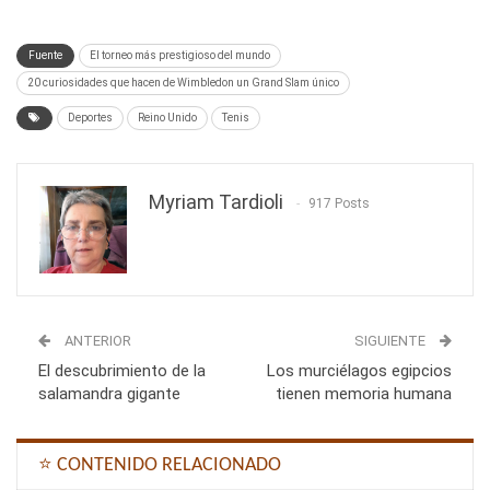
Fuente
El torneo más prestigioso del mundo
20 curiosidades que hacen de Wimbledon un Grand Slam único
Deportes
Reino Unido
Tenis
Myriam Tardioli
917 Posts
ANTERIOR
SIGUIENTE
El descubrimiento de la
Los murciélagos egipcios
salamandra gigante
tienen memoria humana
⭐ CONTENIDO RELACIONADO