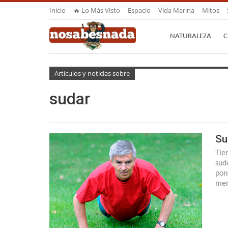
Inicio
🔥 Lo Más Visto
Espacio
Vida Marina
Mitos
NATURALEZA
C
Artículos y noticias sobre
sudar
Su
Tie
sud
pon
men