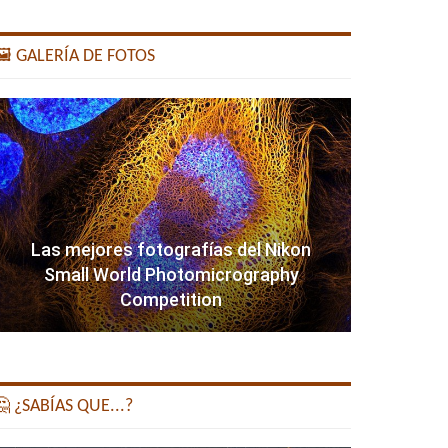
️ GALERÍA DE FOTOS
Las mejores fotografías del Nikon
Small World Photomicrography
Competition
 ¿SABÍAS QUE...?