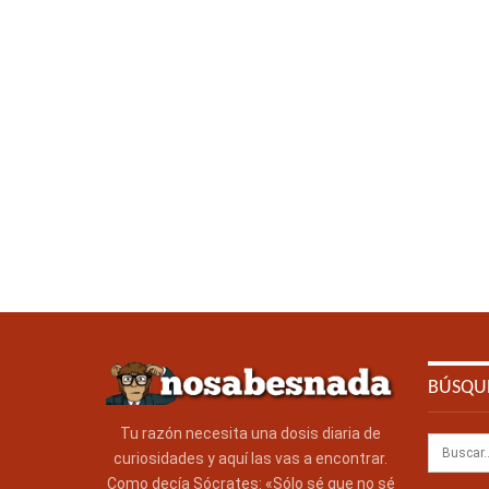
BÚSQU
Tu razón necesita una dosis diaria de
curiosidades y aquí las vas a encontrar.
Como decía Sócrates: «Sólo sé que no sé