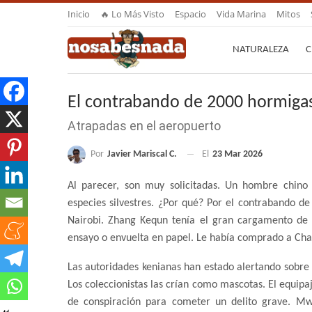
Inicio
🔥 Lo Más Visto
Espacio
Vida Marina
Mitos
NATURALEZA
C
El contrabando de 2000 hormigas
Atrapadas en el aeropuerto
Por
Javier Mariscal C.
El
23 Mar 2026
Al parecer, son muy solicitadas. Un hombre chino y
especies silvestres. ¿Por qué? Por el contrabando d
Nairobi. Zhang Kequn tenía el gran cargamento de
ensayo o envuelta en papel. Le había comprado a Cha
Las autoridades kenianas han estado alertando sobre
Los coleccionistas las crían como mascotas. El equipa
de conspiración para cometer un delito grave. Mwa