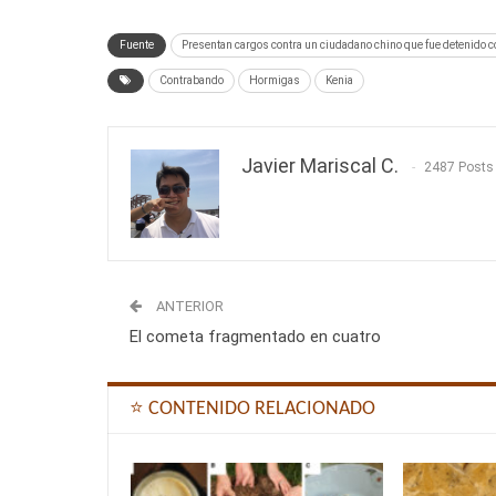
Fuente
Presentan cargos contra un ciudadano chino que fue detenido c
Contrabando
Hormigas
Kenia
Javier Mariscal C.
2487 Posts
ANTERIOR
El cometa fragmentado en cuatro
⭐ CONTENIDO RELACIONADO