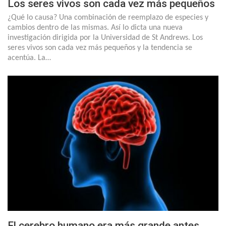
Los seres vivos son cada vez más pequeños
¿Qué lo causa? Una combinación de reemplazo de especies y
cambios dentro de las mismas. Así lo dicta una nueva
investigación dirigida por la Universidad de St Andrews. Los
seres vivos son cada vez más pequeños y la tendencia se
acentúa. La…
El cerebro humano era más grande antes