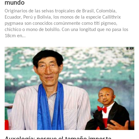
mundo
Originarios de las selvas tropicales de Brasil, Colombia,
Ecuador, Perú y Bolivia, los monos de la especie Callithrix
pygmaea son conocidos comúnmente como tití pigmeo,
chichico o mono de bolsillo. Con una longitud que no pasa los
18cm en…
Auxología: porque el tamaño importa