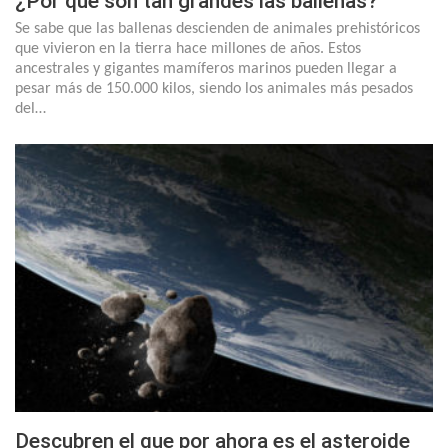
¿Por qué son tan grandes las ballenas?
Se sabe que las ballenas descienden de animales prehistóricos
que vivieron en la tierra hace millones de años. Estos
ancestrales y gigantes mamíferos marinos pueden llegar a
pesar más de 150.000 kilos, siendo los animales más pesados
del…
Descubren el que por ahora es el asteroide