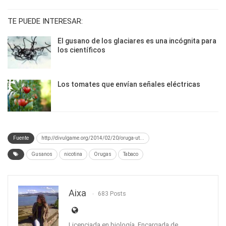
TE PUEDE INTERESAR:
El gusano de los glaciares es una incógnita para
los científicos
Los tomates que envían señales eléctricas
Fuente
http://divulgame.org/2014/02/20/oruga-ut...
Gusanos
nicotina
Orugas
Tabaco
Aixa
683 Posts
Licenciada en biología. Encargada de