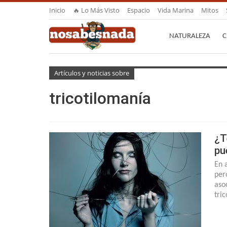
Inicio
🔥 Lo Más Visto
Espacio
Vida Marina
Mitos
NATURALEZA
C
Artículos y noticias sobre
tricotilomanía
¿T
pu
En 
per
aso
tri