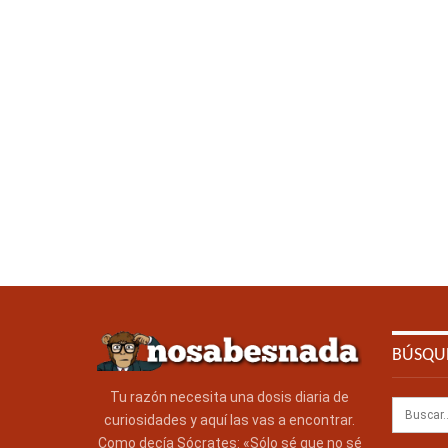
BÚSQU
Tu razón necesita una dosis diaria de
curiosidades y aquí las vas a encontrar.
Como decía Sócrates: «Sólo sé que no sé