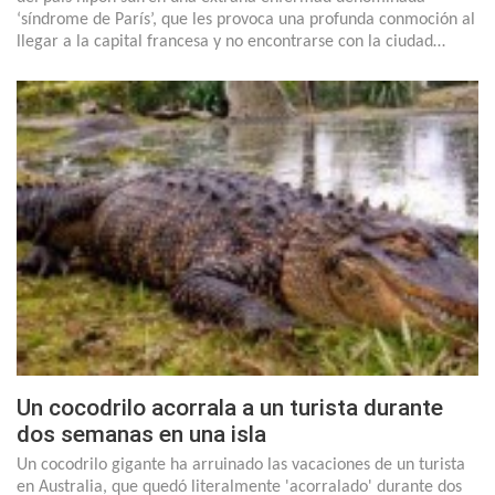
‘síndrome de París’, que les provoca una profunda conmoción al
llegar a la capital francesa y no encontrarse con la ciudad…
Un cocodrilo acorrala a un turista durante
dos semanas en una isla
Un cocodrilo gigante ha arruinado las vacaciones de un turista
en Australia, que quedó literalmente 'acorralado' durante dos