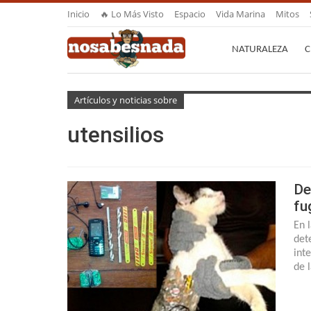
Inicio
🔥 Lo Más Visto
Espacio
Vida Marina
Mitos
NATURALEZA
C
Artículos y noticias sobre
utensilios
De
fu
En 
det
int
de 