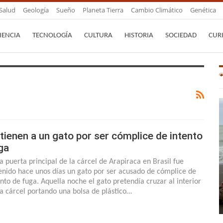
Salud
Geología
Sueño
Planeta Tierra
Cambio Climático
Genética
IENCIA
TECNOLOGÍA
CULTURA
HISTORIA
SOCIEDAD
CUR
tienen a un gato por ser cómplice de intento
ga
la puerta principal de la cárcel de Arapiraca en Brasil fue
enido hace unos días un gato por ser acusado de cómplice de
ento de fuga. Aquella noche el gato pretendía cruzar al interior
la cárcel portando una bolsa de plástico…