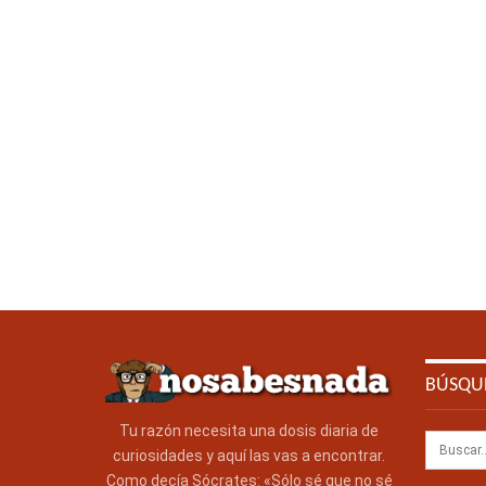
BÚSQU
Tu razón necesita una dosis diaria de
curiosidades y aquí las vas a encontrar.
Como decía Sócrates: «Sólo sé que no sé