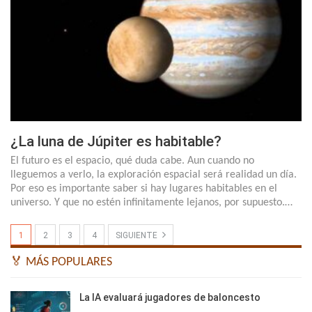
¿La luna de Júpiter es habitable?
El futuro es el espacio, qué duda cabe. Aun cuando no
lleguemos a verlo, la exploración espacial será realidad un día.
Por eso es importante saber si hay lugares habitables en el
universo. Y que no estén infinitamente lejanos, por supuesto.…
1
2
3
4
SIGUIENTE
🏅 MÁS POPULARES
La IA evaluará jugadores de baloncesto